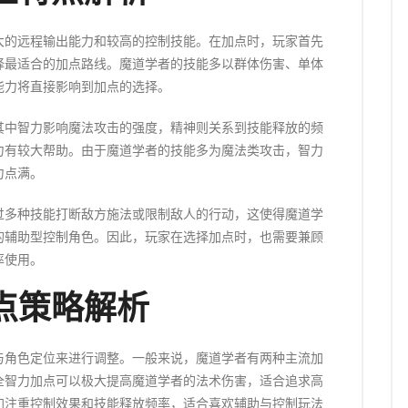
大的远程输出能力和较高的控制技能。在加点时，玩家首先
择最适合的加点路线。魔道学者的技能多以群体伤害、单体
能力将直接影响到加点的选择。
其中智力影响魔法攻击的强度，精神则关系到技能释放的频
力有较大帮助。由于魔道学者的技能多为魔法类攻击，智力
力点满。
过多种技能打断敌方施法或限制敌人的行动，这使得魔道学
的辅助型控制角色。因此，玩家在选择加点时，也需要兼顾
率使用。
点策略解析
与角色定位来进行调整。一般来说，魔道学者有两种主流加
全智力加点可以极大提高魔道学者的法术伤害，适合追求高
加注重控制效果和技能释放频率，适合喜欢辅助与控制玩法