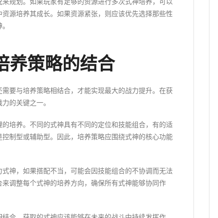
况来规划。如果玩家有足够的资源进行多次式神培养，可以
中资源培养其成长。如果资源紧张，则应该优先选择那些性
神。
培养策略的结合
还需要与培养策略相结合，才能实现最大的战力提升。在获
战力的关键之一。
理的培养。不同的式神具有不同的定位和技能组合，有的适
是控制型或辅助型。因此，培养策略应围绕式神的核心功能
力式神，如果搭配不当，可能会因技能组合的不协调而无法
合来调整每个式神的培养方向，确保所有式神能够协同作
相结合。获取的式神应该能够在未来的战斗中持续发挥作