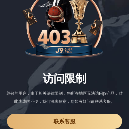
访问限制
尊敬的用户，由于相关法律限制，您所在地区无法访问J9产品，对
此造成的不便，我们深表歉意，您如有疑问请联系客服。
联系客服